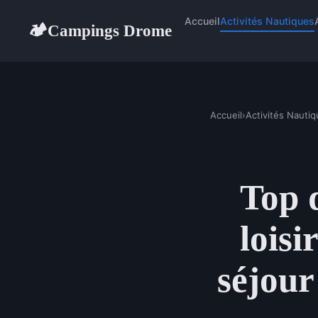
Accueil
Activités Nautiques
Campings Drome
🏕
Accueil
›
Activités Nauti
Top d
loisi
séjour