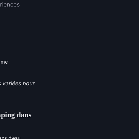
ériences
s variées pour
mping dans
ans d’eau