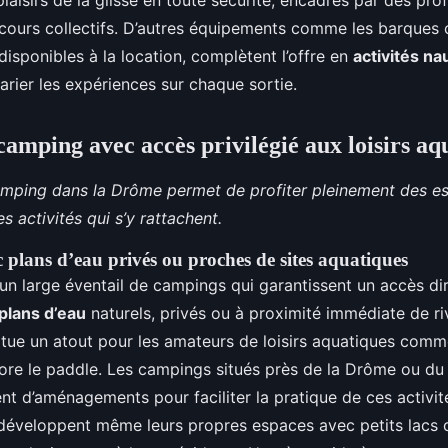
laisirs de la glisse en toute sécurité, encadrés par des prof
 cours collectifs. D’autres équipements comme les barques 
disponibles à la location, complètent l’offre en
activités n
rier les expériences sur chaque sortie.
camping avec accès privilégié aux loisirs aq
amping dans la Drôme permet de profiter pleinement des e
s activités qui s’y rattachent.
plans d’eau privés ou proches de sites aquatiques
un large éventail de campings qui garantissent un accès di
plans d’eau
naturels, privés ou à proximité immédiate de ri
itue un atout pour les amateurs de loisirs aquatiques comm
ore le paddle. Les campings situés près de la Drôme ou d
nt d’aménagements pour faciliter la pratique de ces activit
développent même leurs propres espaces avec petits lacs 