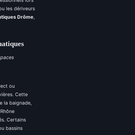
essionnels lors
ou les dériveurs
autiques Drôme
,
uatiques
spaces
rect ou
vières. Cette
e la baignade,
u Rhône
és. Certains
ou bassins