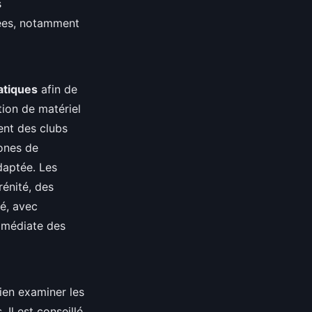
s
nées, notamment
uatiques
afin de
tion de matériel
ent des clubs
zones de
daptée. Les
rénité, des
é, avec
immédiate des
ien examiner les
 Il est conseillé