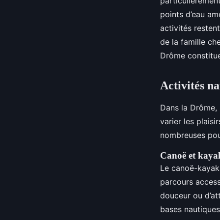
particulièrement
points d’eau am
activités resten
de la famille ch
Drôme constitue
Activités n
Dans la Drôme, 
varier les plais
nombreuses pour
Canoë et kayak
Le canoë-kayak s
parcours access
douceur ou d’at
bases nautiques