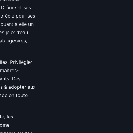
e Drôme et ses
pprécié pour ses
quant à elle un
es jeux d’eau.
ataugeoires,
es. Privilégier
 maîtres-
fants. Des
ts à adopter aux
nade en toute
té, les
Drôme