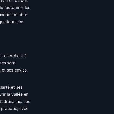
rivières ou des
e l’automne, les
r chaque membre
aquatiques en
ir cherchant à
ités sont
et ses envies.
larté et ses
ir la vallée en
’adrénaline. Les
 pratique, avec