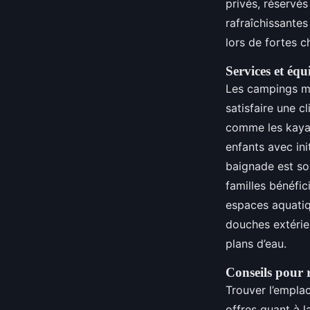
privés, réservés
rafraîchissantes
lors de fortes c
Services et équ
Les campings me
satisfaire une c
comme les kayak
enfants avec ini
baignade est so
familles bénéfic
espaces aquatiq
douches extérie
plans d’eau.
Conseils pour
Trouver l’empla
offres quant à l