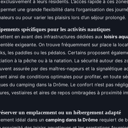
 exclusivement à leurs résidents. L’accès rapide à ces zone
 permet une grande flexibilité dans l’organisation des jour
haleurs ou pour varier les plaisirs lors d’un séjour prolongé.
ipements spécifiques pour les activités nautiques
ttent en avant des infrastructures dédiées aux
loisirs aq
lientèle exigeante. On trouve fréquemment sur place la loca
s, les paddles ou les pédalos. Certains proposent égalem
tiation à la pêche ou à la natation. La sécurité autour des 
uvent assurée par des maîtres-nageurs et la signalétique a
ient ainsi de conditions optimales pour profiter, en toute sé
ues du camping dans la Drôme. Le confort n’est pas néglig
ures, vestiaires et aires de repos ombragées à proximité 
 réserver un emplacement ou un hébergement adapté
cement idéal dans un
camping dans la Drôme
requiert de b
a proximité des loisirs aquatiques et les prestations fournies.