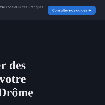
mie Locale
Guides Pratiques
Consulter nos guides →
er des
 votre
a Drôme