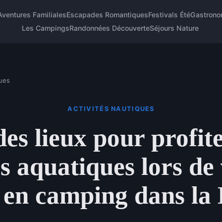
Aventures Familiales
Escapades Romantiques
Festivals Été
Gastrono
Les Campings
Randonnées Découverte
Séjours Nature
ques
ACTIVITÉS NAUTIQUES
es lieux pour profit
rs aquatiques lors de
 en camping dans l