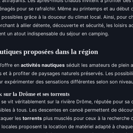
 attrayants. Les après-midis chauds invitent à profiter des 
énagés pour se rafraîchir. Même au printemps et au début d
t possibles grâce à la douceur du climat local. Ainsi, pou
erchant à allier détente, découverte et sécurité, les loisirs 
nt un atout indispensable du séjour en camping.
autiques proposées dans la région
l’offre en
activités nautiques
séduit les amateurs de plein a
irs et à profiter de paysages naturels préservés. Les possibil
 expérimenter des sensations différentes selon son niveau 
 sur la Drôme et ses torrents
e vit véritablement sur la rivière Drôme, réputée pour sa c
ibles à tous. Les descentes en canoë permettent de découvr
taquer les
torrents
plus musclés pour ceux à la recherche d
 locales proposent la location de matériel adapté à chaque