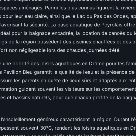
 espaces aménagés. Parmi les plus connus figurent la rivièr
 pour leur eau claire, ainsi que le Lac du Pas des Ondes, a
vorisant la sécurité. La base aquatique de Peyrolais offre 
 idéal pour la baignade encadrée, la location de canoës ou l
ngs de la région possèdent des piscines chauffées et des p
fort non négligeable lors des chaudes journées d’été.
e une priorité des loisirs aquatiques en Drôme pour les famill
és Pavillon Bleu garantit la qualité de l’eau et la présence de
ssure les parents en quête de lieux sûrs et adaptés aux en
rmation guident souvent les visiteurs sur les comportemen
es et bassins naturels, pour que chacun profite de la baig
 l’ensoleillement généreux caractérisent la région. Durant l’é
passent souvent 30°C, rendant les loisirs aquatiques en 