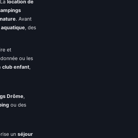
 La
location de
campings
nature
. Avant
 aquatique
, des
re et
donnée ou les
n
club enfant
,
gs Drôme
,
ping
ou des
rise un
séjour