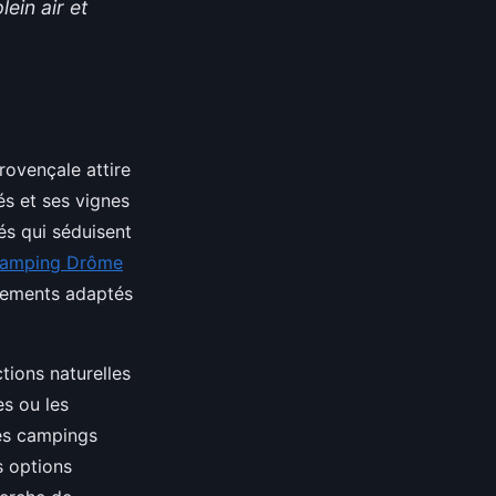
ein air et
rovençale attire
s et ses vignes
és qui séduisent
amping Drôme
rgements adaptés
tions naturelles
es ou les
des campings
s options