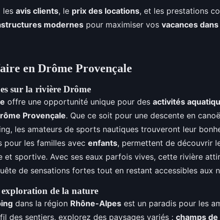
 les
avis clients
, le
prix des locations
, et les prestations
rastructures modernes
pour maximiser vos
vacances dans
 faire en Drôme Provençale
es sur la rivière Drôme
me
offre une opportunité unique pour des
activités aquatiq
rôme Provençale
. Que ce soit pour une descente en cano
fting, les amateurs de sports nautiques trouveront leur bonh
es pour les familles avec
enfants
, permettent de découvrir 
 et sportive. Avec ses eaux parfois vives, cette rivière attir
uête de sensations fortes tout en restant accessibles aux n
exploration de la nature
ing
dans la région
Rhône-Alpes
est un paradis pour les a
il des sentiers, explorez des paysages variés :
champs de 