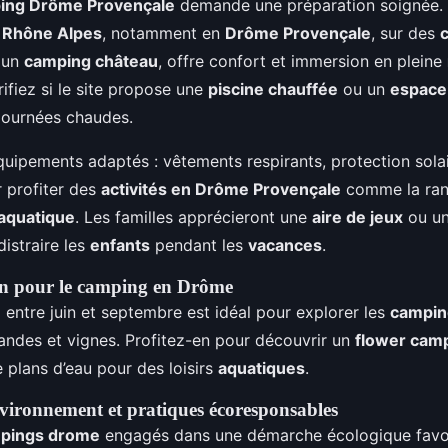
ping Drôme Provençale
demande une préparation soignée.
n
Rhône Alpes
, notamment en
Drôme Provençale
, sur des
 un
camping château
, offre confort et immersion en pleine
rifiez si le site propose une
piscine chauffée
ou un
espace
 journées chaudes.
uipements adaptés : vêtements respirants, protection solai
 profiter des
activités en Drôme Provençale
comme la ran
 aquatique
. Les familles apprécieront une
aire de jeux
ou u
distraire les
enfants
pendant les
vacances
.
on pour le camping en Drôme
l entre juin et septembre est idéal pour explorer les
campin
vandes et vignes. Profitez-en pour découvrir un
flower cam
 plans d’eau pour des loisirs
aquatiques
.
nvironnement et pratiques écoresponsables
pings drome
engagés dans une démarche écologique favo