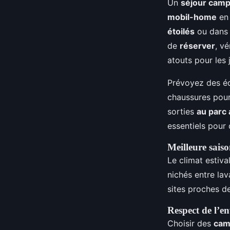
Un
séjour cam
mobil-home
e
étoilés
ou dans
de
réserver
, vé
atouts pour les
Prévoyez des éq
chaussures pour
sorties
au parc
essentiels pour 
Meilleure sais
Le climat estiva
nichés entre la
sites proches de
Respect de l’e
Choisir des
cam