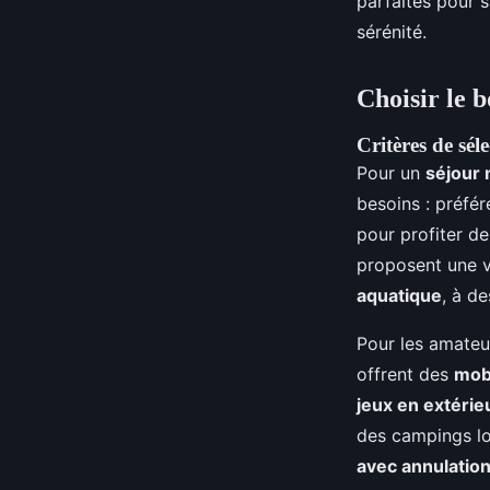
parfaites pour s
sérénité.
Choisir le
Critères de sé
Pour un
séjour
besoins : préfé
pour profiter de
proposent une v
aquatique
, à d
Pour les amateu
offrent des
mob
jeux en extérie
des campings l
avec annulation