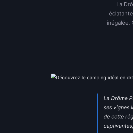
La Drô
éclatante
inégalée.
La Drôme Pr
ses vignes 
de cette ré
captivantes,