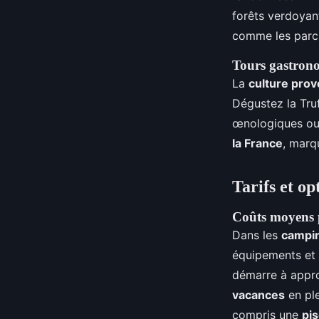
forêts verdoyan
comme les parcs
Tours gastrono
La
culture prov
Dégustez la Truf
œnologiques ou 
la France
, marqu
Tarifs et o
Coûts moyens p
Dans les
campin
équipements et
démarre à appro
vacances
en pl
compris une
pi