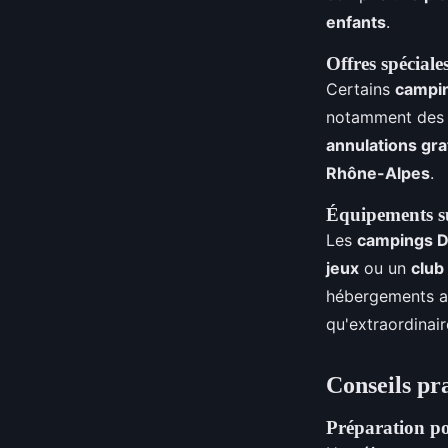
enfants
.
Offres spéciale
Certains
campin
notamment des r
annulations gra
Rhône-Alpes
.
Équipements su
Les
campings D
jeux
ou un
club
hébergements at
qu'extraordinair
Conseils pr
Préparation po