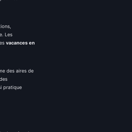
ions,
e. Les
des
vacances en
me des aires de
 des
i pratique