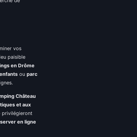
herche de
rminer vos
lieu paisible
ings en Drôme
 enfants
ou
parc
ignes.
amping Château
tiques et aux
 privilégieront
server en ligne