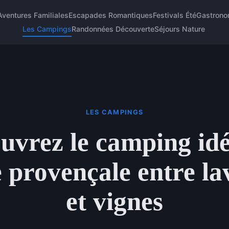
Aventures Familiales
Escapades Romantiques
Festivals Été
Gastrono
Les Campings
Randonnées Découverte
Séjours Nature
LES CAMPINGS
uvrez le camping idé
 provençale entre la
et vignes