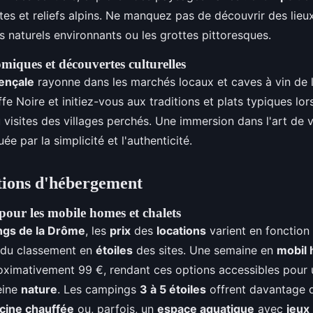
tes et reliefs alpins. Ne manquez pas de découvrir des lieu
 naturels environnants ou les grottes pittoresques.
miques et découvertes culturelles
ençale
rayonne dans les marchés locaux et caves à vin de l
fe Noire et initiez-vous aux traditions et plats typiques lors
visites des villages perchés. Une immersion dans l'art de 
ée par la simplicité et l'authenticité.
ptions d'hébergement
our les mobile homes et chalets
gs de la Drôme
, les
prix
des
locations
varient en fonction
 du classement en
étoiles
des sites. Une semaine en
mobil
ximativement 99 €, rendant ces options accessibles pour
eine
nature
. Les campings
3 à 5 étoiles
offrent davantage d
scine chauffée
ou, parfois, un
espace aquatique
avec
jeux