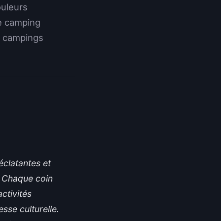
uleurs
de camping
e campings
clatantes et
. Chaque coin
ctivités
esse culturelle.