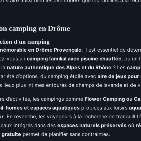
atisfaire aussi bien les aventuriers que les familles à la rec
 bon camping en Drôme
lection d'un camping
 mémorable en Drôme Provençale
, il est essentiel de déte
rez-vous un
camping familial avec piscine chauffée
, ou un 
 la
nature authentique des Alpes et du Rhône
? Les
camp
ariété d’options, du camping étoilé avec
aire de jeux pour
es lieux plus intimes entourés de champs de lavande et de v
rs d’activités, les campings comme
Flower Camping ou C
il-homes et espaces aquatiques
propices aux loisirs
aqua
ur
. En revanche, les voyageurs à la recherche de tranquillité
ocaux intégrés dans des
espaces naturels préservés
où
ré
 gratuite
permet de planifier sans contraintes.