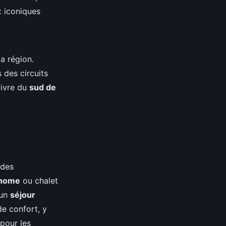
x iconiques
a région.
 des circuits
vivre du
sud de
 des
 home
ou chalet
 un
séjour
e confort, y
pour les