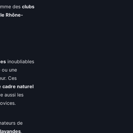
 comme des
clubs
 le Rhône-
ues
inoubliables
ë ou une
eur. Ces
le
cadre naturel
e aussi les
ovices.
mateurs de
lavandes
,