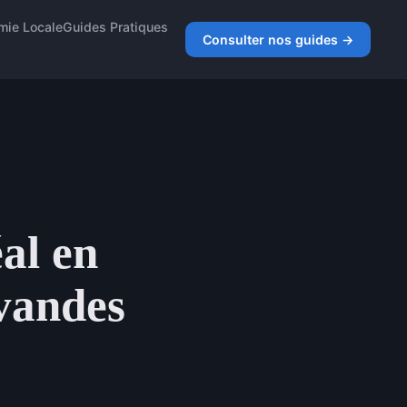
mie Locale
Guides Pratiques
Consulter nos guides →
al en
vandes