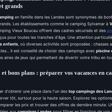
et grands
amping
en famille dans les Landes sont synonymes de bon
 grands. Les établissements comme le camping Sylvamar à
V
mping Vieux Boucau offrent des cadres sécurisés et des
pr
us pour toutes les tranches d'âge. Une attention particuli
s enfants
, où diverses activités sont proposées : chasses au
cles... Il est conseillé de choisir des campings avec
piscine
es aires de jeux qui permettent de divertir votre tribu en tou
 et bons plans : préparer vos vacances en 
er d'obtenir une place dans l'un des
top campings des Lan
erver tôt, surtout pour la haute saison. Explorez les option
mparer les prix et trouver des offres de dernière minute. Ut
diées aux
campings Landes
pour filtrer en fonction de vos c