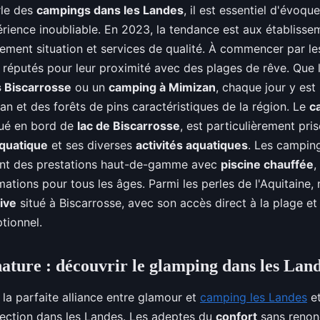
rle des
campings dans les Landes
, il est essentiel d'évoqu
érience inoubliable. En 2023, la tendance est aux établisse
ement situation et services de qualité. À commencer par l
 réputés pour leur proximité avec des plages de rêve. Que l
s Biscarrosse
ou un
camping à Mimizan
, chaque jour y est 
éan et des forêts de pins caractéristiques de la région. Le
c
itué en bord de
lac de Biscarrosse
, est particulièrement pri
aquatique
et ses diverses
activités aquatiques
. Les campin
ent des prestations haut-de-gamme avec
piscine chauffée
,
mations pour tous les âges. Parmi les perles de l'Aquitaine
ive
situé à Biscarrosse, avec son accès direct à la plage et
tionnel.
nature : découvrir le glamping dans les Lan
la parfaite alliance entre glamour et
camping les Landes
et
ilection dans les Landes. Les adeptes du
confort
sans renon