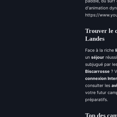
paddle, du surf
d'animation dyn
https://www.
Trouver le c
Landes
Face à la riche
un
séjour
réussi
subjugué par le
Biscarrosse
? V
connexion Inte
consulter les
av
votre futur camp
préparatifs.
Top des cam