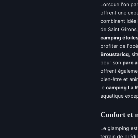
Lorsque l'on pa
offrent une exp
combinent idéal
de Saint Girons,
camping étoile
profiter de l'oc
Broustaricq
, s
pour son
parc 
offrent égalem
bien-être et ani
le
camping La R
aquatique excep
Confort et 
Le glamping est 
terrain de préd