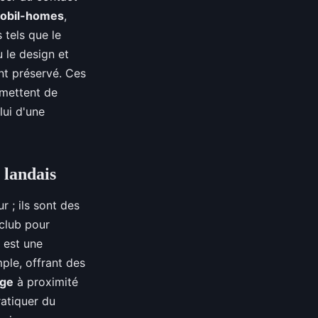
obil-homes
,
 tels que le
le design et
nt préservé. Ces
rmettent de
ui d'une
g landais
 ; ils sont des
club pour
 est une
ple, offrant des
age
à proximité
atiquer du