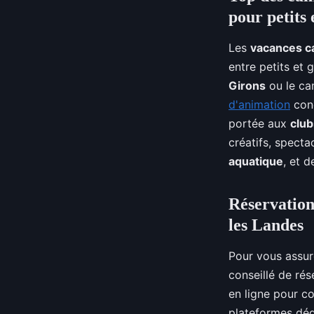
pour petits 
Les
vacances c
entre petits et
Girons
ou le ca
d'animation
conç
portée aux
club
créatifs, specta
aquatique
, et d
Réservation
les Landes
Pour vous assur
conseillé de rés
en ligne pour co
plateformes dé