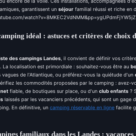
 ou encore de la voile. Ces installations, accompagnées d'é
amiques, garantissent un
séjour
familial réussi et riche en
youtube.com/watch?v=8MKEC2VdNMM&pp=ygUPdmFjYW5j
amping idéal : astuces et critères de choix d
liste des campings Landes
, il convient de définir vos critè
. La localisation est primordiale : souhaitez-vous être au
bo
s vagues de l'Atlantique, ou préférez-vous la quiétude d'un
érifiez les commodités proposées par le camping : avez-v
rnet
fiable, de boutiques sur place, ou d'un
club enfants
? S
is
laissés par les vacanciers précédents, qui sont un gage d
ing. En définitive, un
camping réservable en ligne
facilite 
pings familiaux dans les Landes : vacances 