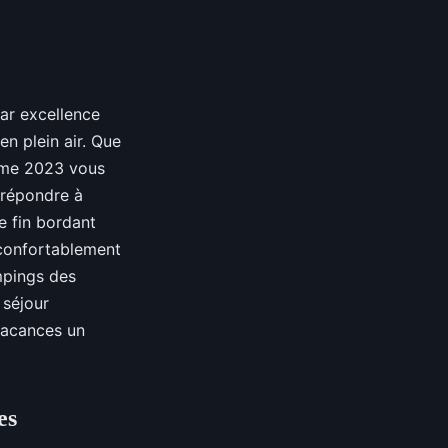
ar excellence
en plein air. Que
time 2023 vous
 répondre à
e fin bordant
 confortablement
mpings des
 séjour
 vacances un
es