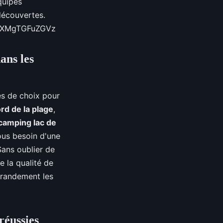
quipes
 découvertes.
ZXMgTGFuZGVz
ans les
res de choix pour
rd de la plage
,
camping lac de
ous besoin d'une
ans oublier de
e la qualité de
grandement les
réussies