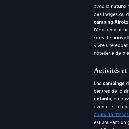
avec la
nature
s
des lodges ou d
camping Airote
l'équipement ha
sites de
nouvell
vivre une expér
hôtellerie de pl
Activités et
Les
campings
d
centres de lois
enfants
, en pas
aventure. Le c
cours de fitness
est souvent un 