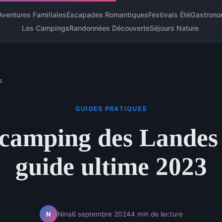
Aventures Familiales
Escapades Romantiques
Festivals Été
Gastrono
Les Campings
Randonnées Découverte
Séjours Nature
s
GUIDES PRATIQUES
camping des Landes 
guide ultime 2023
Nina
6 septembre 2024
4 min de lecture
N