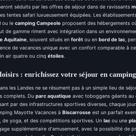
eront séduits par les offres de séjour dans de ravissants
m
es tentes safari luxueusement équipées. Les établissements
l
ou le
camping Campeole
proposent des hébergements où 
ut de gamme riment avec intégration dans un environneme
e Aquitaine
, souvent situés en
forêt
ou en
bord de lac
, pe
ience de vacances unique avec un confort comparable à cel
ein air quatre ou cinq
étoiles
.
 loisirs : enrichissez votre séjour en campin
ans les Landes ne se résument pas à un simple lieu de séjour
irs complets. Du
parc aquatique
avec toboggans géants au 
sant par des infrastructures sportives diverses, chaque jour
amping Mayotte Vacances à
Biscarrosse
est un parfait exem
, de yoga, et des compétitions sportives. Un
lac
ou une
pl
gage supplémentaire d'amusement, avec la possibilité de pr