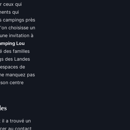
er ceux qui
ments qui
es campings près
'on choisisse un
une invitation à
amping Lou
sé des familles
gs des Landes
 espaces de
, ne manquez pas
 son centre
des
 il a trouvé un
cer au contact