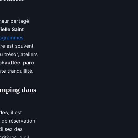
heur partagé
ielle Saint
ogrammes
ère est souvent
 trésor, ateliers
 chauffée
,
parc
te tranquillité.
camping dans
des
, il est
s de réservation
ilisez des
ritères, qu'il